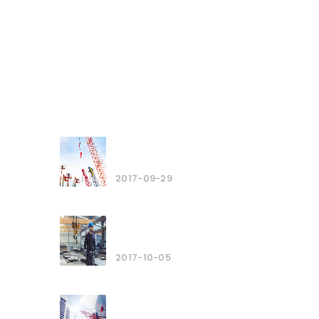
MENÜLER
Galerimiz
İletisim
HABER / DUYURU
GEBZE VINÇ KIRALAMA
REHBERI: DOĞRU ...
2017-09-29
ÖZGÜ VINÇ'TE YENILIKÇI
TEKNOLOJILER...
2017-10-05
ÖZGÜ VINÇ: MÜŞTERI
HIKAYELERI VE ME...