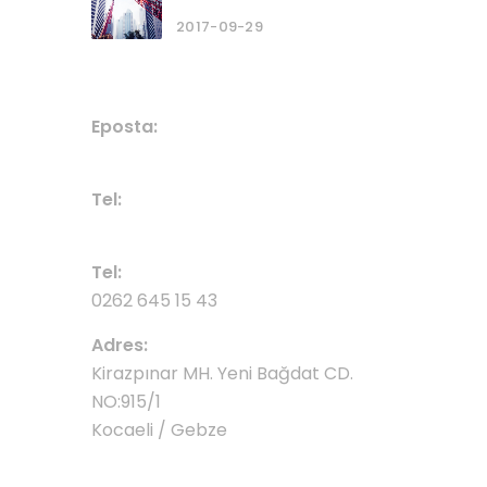
2017-09-29
BIZE ULAŞIN
Eposta:
info@ozguvinc.com
Tel:
0554 582 70 70
Tel:
0262 645 15 43
Adres:
Kirazpınar MH. Yeni Bağdat CD.
NO:915/1
Kocaeli / Gebze